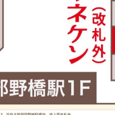
-1-43 近鉄大阪阿部野橋駅構内 地上西改札外