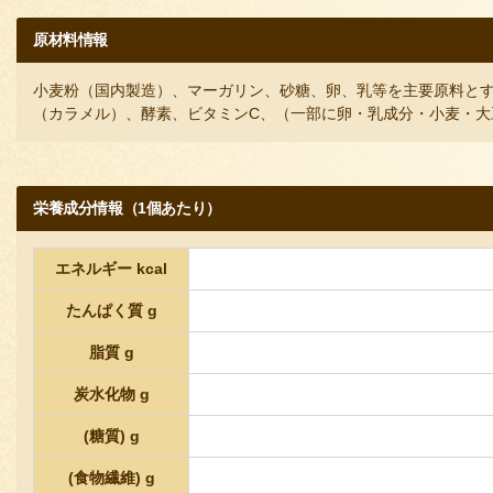
原材料情報
小麦粉（国内製造）、マーガリン、砂糖、卵、乳等を主要原料と
（カラメル）、酵素、ビタミンC、（一部に卵・乳成分・小麦・大
栄養成分情報（1個あたり）
エネルギー kcal
たんぱく質 g
脂質 g
炭水化物 g
(糖質) g
(食物繊維) g