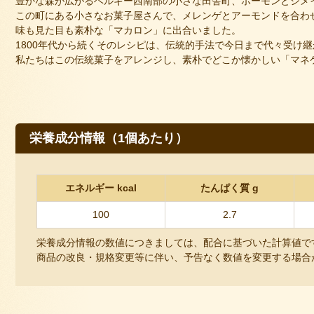
豊かな森が広がるベルギー西南部の小さな田舎町、ボーモンとシメ
この町にある小さなお菓子屋さんで、メレンゲとアーモンドを合わ
味も見た目も素朴な「マカロン」に出合いました。
1800年代から続くそのレシピは、伝統的手法で今日まで代々受け
私たちはこの伝統菓子をアレンジし、素朴でどこか懐かしい「マネ
栄養成分情報（1個あたり）
エネルギー kcal
たんぱく質 g
100
2.7
栄養成分情報の数値につきましては、配合に基づいた計算値で
商品の改良・規格変更等に伴い、予告なく数値を変更する場合