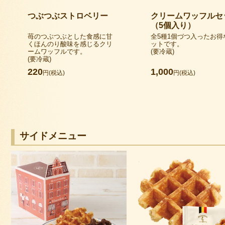
つぶつぶストロベリー
クリームワッフルセ
（5個入り）
苺のつぶつぶとした食感に甘
全5種1個づつ入ったお得
くほんのり酸味を感じるクリ
ットです。
ームワッフルです。
(要冷蔵)
(要冷蔵)
220
1,000
円(税込)
円(税込)
サイドメニュー