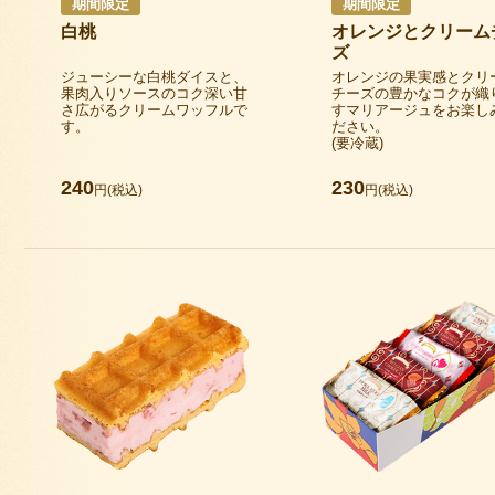
期間限定
期間限定
白桃
オレンジとクリーム
ズ
ジューシーな白桃ダイスと、
オレンジの果実感とクリ
果肉入りソースのコク深い甘
チーズの豊かなコクが織
さ広がるクリームワッフルで
すマリアージュをお楽し
す。
ださい。
(要冷蔵)
240
230
円(税込)
円(税込)