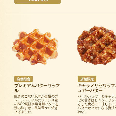
店舗限定
店舗限定
プレミアムバターワッフ
キャラメリゼワッフ
ル
ュガーバター
飽きのこない風味が自慢のプ
パールシュガーとキャラ
レーンワッフルにフランス産
ゼの甘香ばしくジャリジ
のAOP認証有塩発酵バターを
とした食感に、甘じょっ
浸み込ませ、風味豊かに焼き
バターがクセになる贅沢
上げました。
わい。