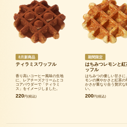
8月新商品
期間限定
ティラミスワッフル
はちみつレモンと紅
ッフル
香り高いコーヒー風味の生地
はちみつの優しい甘さに
に、レアチーズクリームとコ
モンの爽やかさと紅茶の
コアパウダーで「ティラミ
かさが重なり合う贅沢な
ス」をイメージしました。
い。
220
200
円(税込)
円(税込)