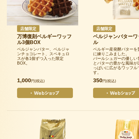
店舗限定
店舗限定
万博復刻ベルギーワッフ
ベルジャンバターワ
ル3個BOX
ル
ベルジャンバター、ベルジャ
ベルギー産発酵バターを
ンチョコレート、スペキュロ
に練りこみました。
スが各1個ずつ入った限定
パールシュガーの優しい
BOX。
とバターの豊かな風味が
っぱいに広がるワッフル
す。
1,000
350
円(税込)
円(税込)