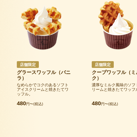
店舗限定
店舗限定
グラースワッフル（バニ
クープワッフル（ミ
ラ）
ク）
なめらかでコクのあるソフト
濃厚なミルク風味のソフ
アイスクリームと焼きたてワ
リームと焼きたてワッフ
ッフル。
480
480
円〜(税込)
円〜(税込)